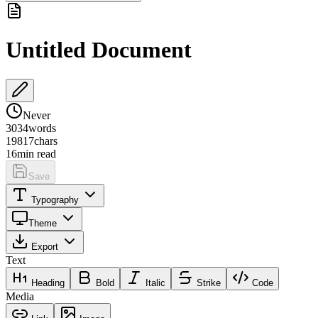
Untitled Document
Never
3034
words
19817
chars
16
min read
Save
Typography
Theme
Export
Text
Heading
Bold
Italic
Strike
Code
Media