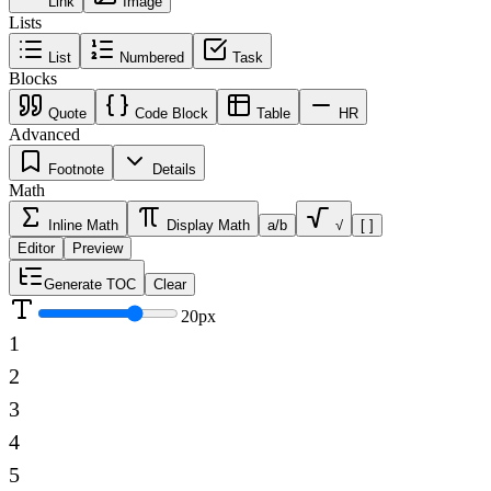
Link
Image
Lists
List
Numbered
Task
Blocks
Quote
Code Block
Table
HR
Advanced
Footnote
Details
Math
Inline Math
Display Math
a/b
√
[ ]
Editor
Preview
Generate TOC
Clear
20
px
1
2
3
4
5