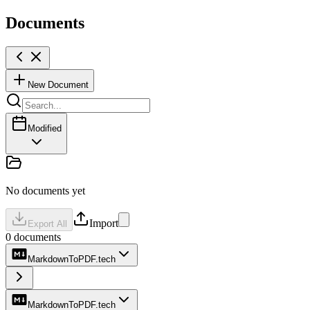
Documents
New Document
Modified
No documents yet
Import
Export All
0
document
s
MarkdownToPDF.tech
MarkdownToPDF.tech